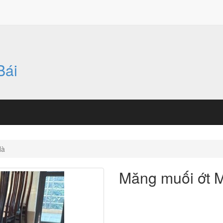
Bái
Hà
Măng muối ớt 