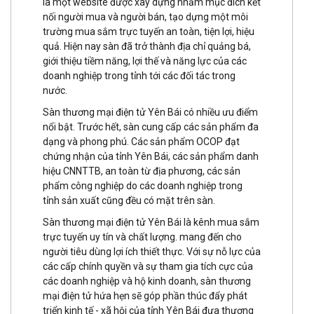
là một website được xây dựng nhằm mục đích kết
nối người mua và người bán, tạo dựng một môi
trường mua sắm trực tuyến an toàn, tiện lợi, hiệu
quả. Hiện nay sàn đã trở thành địa chỉ quảng bá,
giới thiệu tiềm năng, lợi thế và năng lực của các
doanh nghiệp trong tỉnh tới các đối tác trong
nước.
Sàn thương mại điện tử Yên Bái có nhiều ưu điểm
nổi bật. Trước hết, sàn cung cấp các sản phẩm đa
dạng và phong phú. Các sản phẩm OCOP đạt
chứng nhận của tỉnh Yên Bái, các sản phẩm danh
hiệu CNNTTB, an toàn từ địa phương, các sản
phẩm công nghiệp do các doanh nghiệp trong
tỉnh sản xuất cũng đều có mặt trên sàn.
Sàn thương mại điện tử Yên Bái là kênh mua sắm
trực tuyến uy tín và chất lượng. mang đến cho
người tiêu dùng lợi ích thiết thực. Với sự nỗ lực của
các cấp chính quyền và sự tham gia tích cực của
các doanh nghiệp và hộ kinh doanh, sàn thương
mại điện tử hứa hẹn sẽ góp phần thúc đẩy phát
triển kinh tế - xã hội của tỉnh Yên Bái đưa thương