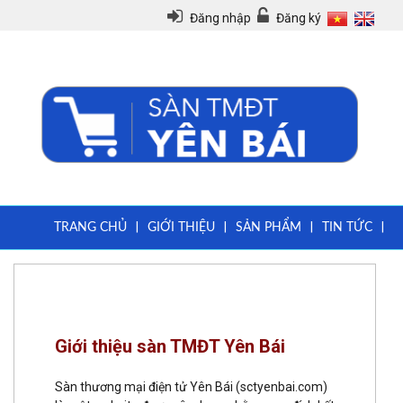
Đăng nhập
Đăng ký
|
|
|
|
TRANG CHỦ
GIỚI THIỆU
SẢN PHẨM
TIN TỨC
|
|
QUY CHẾ
VĂN BẢN PHÁP LUẬT
HƯỚNG DẪN ĐĂNG KÝ THÀNH VIÊN
Giới thiệu sàn TMĐT Yên Bái
Sàn thương mại điện tử Yên Bái (sctyenbai.com)