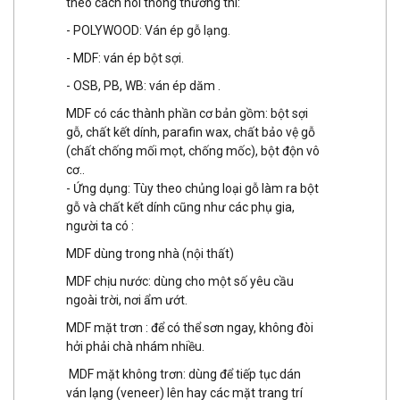
theo cách nói thông thường thì:
- POLYWOOD: Ván ép gỗ lạng.
- MDF: ván ép bột sợi.
- OSB, PB, WB: ván ép dăm .
MDF có các thành phần cơ bản gồm: bột sợi
gỗ, chất kết dính, parafin wax, chất bảo vệ gỗ
(chất chống mối mọt, chống mốc), bột độn vô
cơ..
- Ứng dụng: Tùy theo chủng loại gỗ làm ra bột
gỗ và chất kết dính cũng như các phụ gia,
người ta có :
MDF dùng trong nhà (nội thất)
MDF chịu nước: dùng cho một số yêu cầu
ngoài trời, nơi ẩm ướt.
MDF mặt trơn : để có thể sơn ngay, không đòi
hởi phải chà nhám nhiều.
MDF mặt không trơn: dùng để tiếp tục dán
ván lạng (veneer) lên hay các mặt trang trí