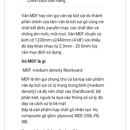
Chính sách bán hàng
Ván MDF hay còn gọi ván ép bột sợi do thành
phần chính của tấm ván là bột sợi gỗ cùng với
chất kết dính, parafin max, các chất độn và
chống ẩm mốc, mối mọt. Ván MDF chuẩn có
kích cỡ 1220mm.x2440mm (4'x8') với nhiều
độ dày khác nhau từ 2.3mm - 25.0mm tùy
vào mục đích sử dụng.
Gỗ MDF là gì
-MDF: medium density fiberboard
MDF là tên gọi chung cho cả ba loại sản phẩm
ván ép bột sợi có tỷ trọng trung bình (medium
density) và độ nén chặt cao (hardboard). Để
phân biệt, người ta dựa vào thông số cơ lý, độ
dày và cách xử lý bề mặt.
Đây là sản phẩm hợp chất gỗ nhân tạo. Họ
composite gỗ gồm: plywood, MDF, OSB, PB,
WB.