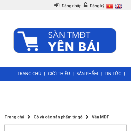
Đăng nhập
Đăng ký
|
|
|
|
TRANG CHỦ
GIỚI THIỆU
SẢN PHẨM
TIN TỨC
|
|
QUY CHẾ
VĂN BẢN PHÁP LUẬT
HƯỚNG DẪN ĐĂNG KÝ THÀNH VIÊN
Trang chủ
Gỗ và các sản phẩm từ gỗ
Ván MDF