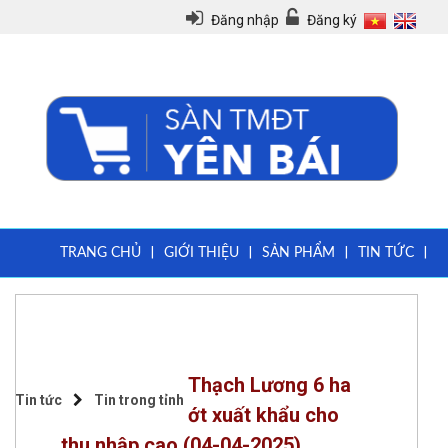
Đăng nhập
Đăng ký
|
|
|
|
TRANG CHỦ
GIỚI THIỆU
SẢN PHẨM
TIN TỨC
|
|
QUY CHẾ
VĂN BẢN PHÁP LUẬT
HƯỚNG DẪN ĐĂNG KÝ THÀNH VIÊN
Thạch Lương 6 ha
Tin tức
Tin trong tỉnh
ớt xuất khẩu cho
thu nhập cao
(04-04-2025)