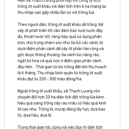
Hiện xã Thạch Lương phối hợp với Công ty GOC
trồng ớt xuất khẩu với diện tích trên 6 ha mang lại
thu nhập cao gấp nhiều lần so với trồng lúa.
Theo người dân, trồng ớt xuất khẩu dễ trồng. Để
cây ớt phát triển tốt cần đảm bảo tưới nước đầy
đủ, thoát nước tốt; tăng hiệu quả sử dụng phân
bón; chú trọng chăm sóc như tỉa bỏ các cành, lá
dưới điểm phân cành để cây ớt phân tán rộng và
gốc được thông thoáng; tỉa cành lúc nắng ráo;
ngắt bỏ hoa và quả non ở điểm giao phân cành
đầu tiên... Thời gian từ lúc trồng đến khi thu hoạch
là 6 tháng. Thu nhập bình quân từ trồng ớt xuất
khẩu đạt từ 250 - 300 triệu đồng/ha.
Ngoài trồng ớt xuất khẩu, xã Thạch Lương còn
chuyển đổi hơn 20 ha diện tích đất trồng lúa kém
hiệu quả sang trồng cây rau màu có hiệu quả kinh
tế cao như: Trồng bí, mướp đắng lấy hạt, dưa bao
tử, dưa hấu, dưa lê...
Trong thời gian tới, cùng với việc duy trì diện tích